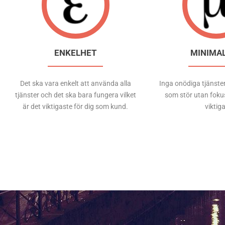
ENKELHET
MINIMA
Det ska vara enkelt att använda alla
Inga onödiga tjänste
tjänster och det ska bara fungera vilket
som stör utan fokus
är det viktigaste för dig som kund.
viktiga