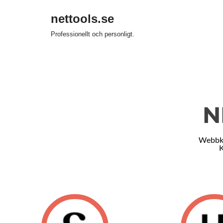
nettools.se
Hoppa
Professionellt och personligt.
till
innehåll
N
Webbko
K