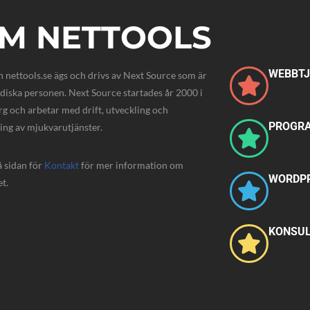
M NETTOOLS
WEBBT
n nettools.se ägs och drivs av Next Source som är
idiska personen. Next Source startades år 2000 i
g och arbetar med drift, utveckling och
PROGR
ning av mjukvarutjänster.
å sidan för
Kontakt
för mer information om
WORDP
t.
KONSUL