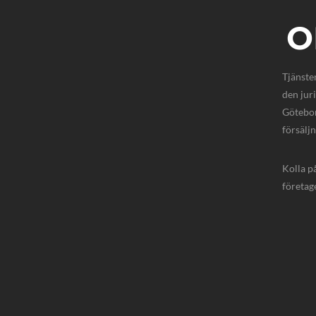
O
Tjänste
den jur
Götebor
försälj
Kolla p
företage