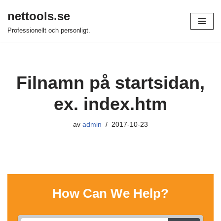
nettools.se
Hoppa
Professionellt och personligt.
till
innehåll
Filnamn på startsidan,
ex. index.htm
av
admin
2017-10-23
How Can We Help?